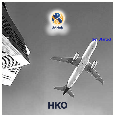
Get Started
нко