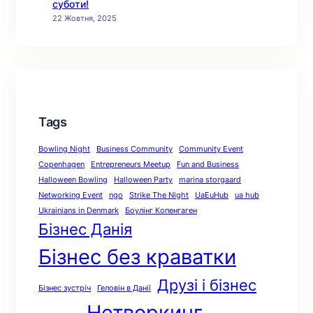
суботи!
22 Жовтня, 2025
Tags
Bowling Night
Business Community
Community Event
Copenhagen
Entrepreneurs Meetup
Fun and Business
Halloween Bowling
Halloween Party
marina storgaard
Networking Event
ngo
Strike The Night
UaEuHub
ua hub
Ukrainians in Denmark
Боулінг Копенгаген
Бізнес Данія
Бізнес без краватки
Друзі і бізнес
Бізнес зустріч
Геловін в Данії
Нетворкинг