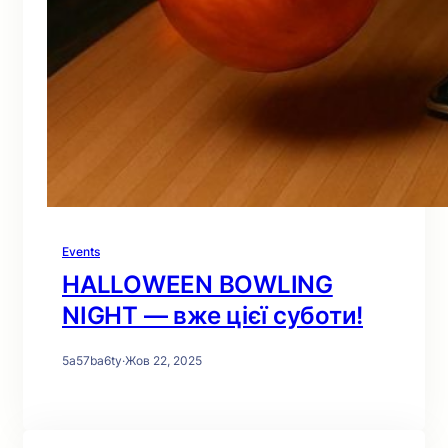
Events
HALLOWEEN BOWLING
NIGHT — вже цієї суботи!
5a57ba6ty
·
Жов 22, 2025