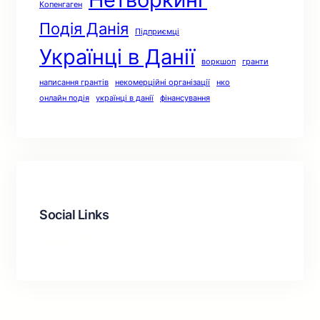
Копенгаген
Подія Данія
Підприємці
Українці в Данії
воркшоп
гранти
написання грантів
некомерційні організації
нко
онлайн подія
українці в данії
фінансування
Social Links
Facebook
Twitter
LinkedIn
Instagram