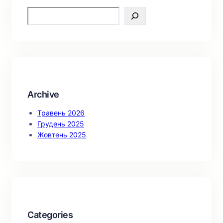
S
e
a
r
c
h
Archive
Травень 2026
Грудень 2025
Жовтень 2025
Categories