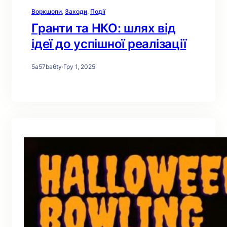
Воркшопи
, 
Заходи
, 
Події
Гранти та НКО: шлях від
ідеї до успішної реалізації
5a57ba6ty
·
Гру 1, 2025